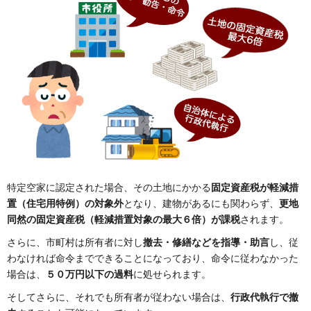
特定空家に認定された場合、その土地にかかる
固定資産税が軽減措
置（住宅用特例）の対象外
となり、建物があるにも関わらず、
更地
同然の固定資産税（軽減措置対象の最大６倍）が課税
されます。
さらに、市町村は所有者に対し
撤去・修繕などを指導・助言
し、従
わなければ命令までできることになっており、命令に従わなかった
場合は、
５０万円以下の過料
に処せられます。
そしてさらに、それでも所有者が従わない場合は、
行政代執行で撤