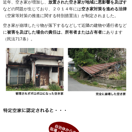
近年、空き家が増加し、
放置された空き家が地域に悪影響を及ぼす
などの問題が生じており、２０１４年には
空き家対策を進める法律
（空家等対策の推進に関する特別措置法）が制定されました。
空き家が崩壊したり物が落下するなどして近隣の建物や通行者など
に
被害を及ぼした場合の責任は、所有者または占有者
にあります
（民法717条）。